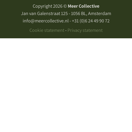
Copyright 2026 ©
Meer Collective
Jan van Galenstraat 125 - 1056 BL, Amsterdam
info@meercollective.nl - +31 (0)6 24 49 90 72
Cookie statement
-
Privacy statement