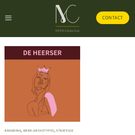
Skip
to
CONTACT
content
BRANDING
,
MERK-ARCHETYPES
,
STRATEGIE