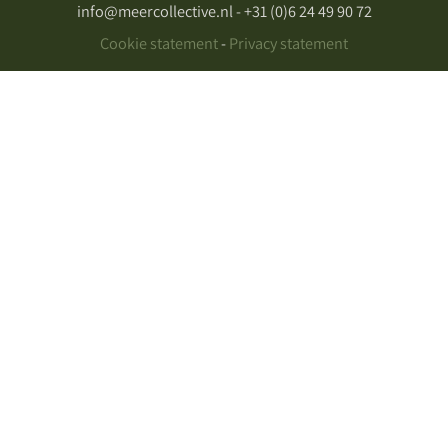
info@meercollective.nl - +31 (0)6 24 49 90 72
Cookie statement
-
Privacy statement