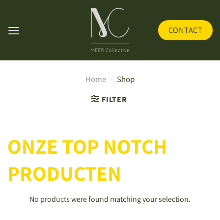
Skip
to
CONTACT
content
Home
-
Shop
FILTER
ONZE TOP NOTCH
PRODUCTEN
No products were found matching your selection.