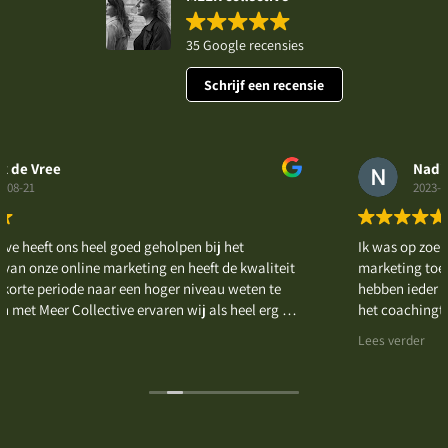
35 Google recensies
Schrijf een recensie
 Vree
Nadine Ki
1
2023-08-20
eeft ons heel goed geholpen bij het
Ik was op zoek naar
onze online marketing en heeft de kwaliteit
marketing toen ik M
e periode naar een hoger niveau weten te
hebben ieder hun spe
 Meer Collective ervaren wij als heel erg fijn
het coachingtraject
nen kort zijn kan er snel geschakeld worden.
teksten voor mij te
Lees verder
en wij Meer Collective absoluut aanraden
en de meiden zijn h
was heel praktisch i
een concreet stappe
het aan om mijn si
te lanceren. De lau