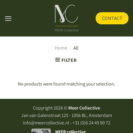
Skip
to
CONTACT
content
Home
-
All
FILTER
No products were found matching your selection.
Copyright 2026 ©
Meer Collective
Jan van Galenstraat 125 - 1056 BL, Amsterdam
info@meercollective.nl - +31 (0)6 24 49 90 72
MEER collective