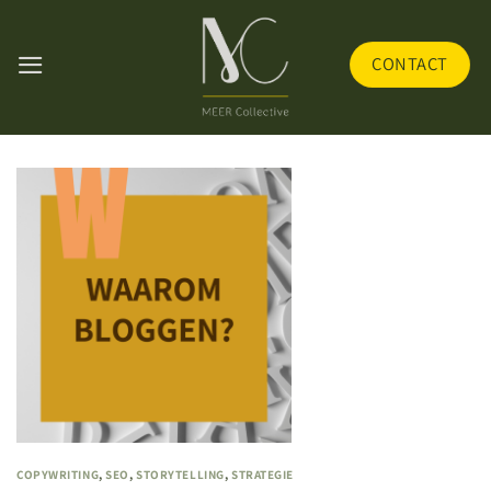
Skip
to
CONTACT
content
COPYWRITING
,
SEO
,
STORYTELLING
,
STRATEGIE