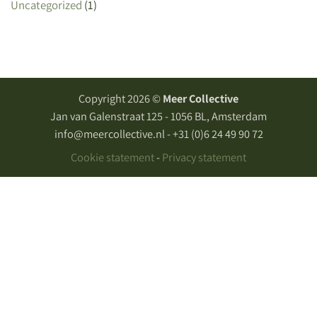
Uncategorized
(1)
Copyright 2026 ©
Meer Collective
Jan van Galenstraat 125 - 1056 BL, Amsterdam
info@meercollective.nl - +31 (0)6 24 49 90 72
Cookie statement
-
Privacy statement