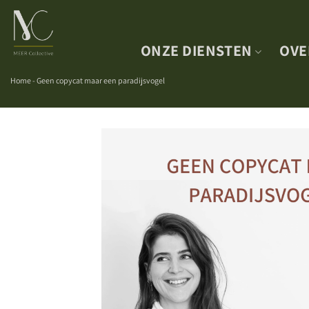
Skip
to
content
ONZE DIENSTEN
OVE
Home
-
Geen copycat maar een paradijsvogel