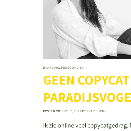
BRANDING
,
PERSOONLIJK
GEEN COPYCAT
PARADIJSVOGE
POSTED ON
JULY 12, 2022
BY
EVA DE JONG
Ik zie online veel copycatgedrag.