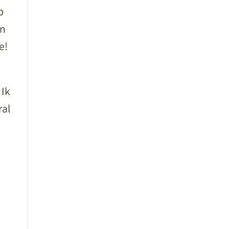
p
an
e!
 Ik
ral