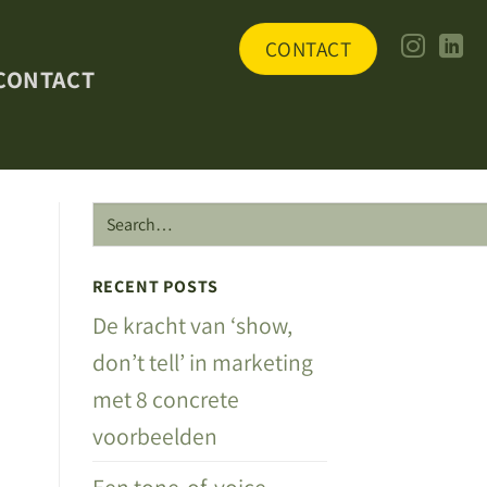
CONTACT
CONTACT
RECENT POSTS
De kracht van ‘show,
don’t tell’ in marketing
met 8 concrete
voorbeelden
Een tone-of-voice