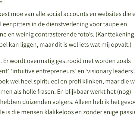
best moe van alle social accounts en websites die 
eel eenpitters in de dienstverlening voor taupe en
ene en weinig contrasterende foto’s. (Kanttekening
bel kan liggen, maar dit is wel iets wat mij opvalt.)
ar. Er wordt overmatig gestrooid met worden zoals
t’, ‘intuitive entrepreneurs’ en ‘visionary leaders’.
k wel heel spiritueel en profi klinken, maar die w
omen als holle frasen. En blijkbaar werkt het (nog)
 hebben duizenden volgers. Alleen heb ik het gevo
e is die mensen klakkeloos en zonder enige passi