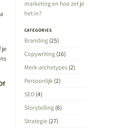
marketing en hoe zet je
het in?
na
CATEGORIES
Branding
(25)
 je
Copywriting
(16)
ons
Merk-archetypes
(2)
Persoonlijk
(2)
Of
SEO
(4)
Storytelling
(6)
Strategie
(27)