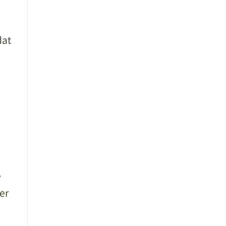
dat
e
er