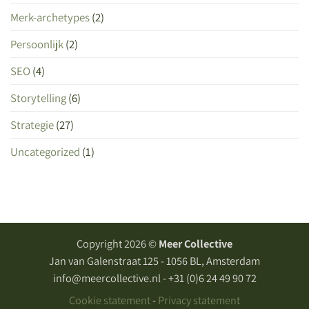
Merk-archetypes
(2)
Persoonlijk
(2)
SEO
(4)
Storytelling
(6)
Strategie
(27)
Uncategorized
(1)
Copyright 2026 ©
Meer Collective
Jan van Galenstraat 125 - 1056 BL, Amsterdam
info@meercollective.nl - +31 (0)6 24 49 90 72
Cookie statement
-
Privacy statement