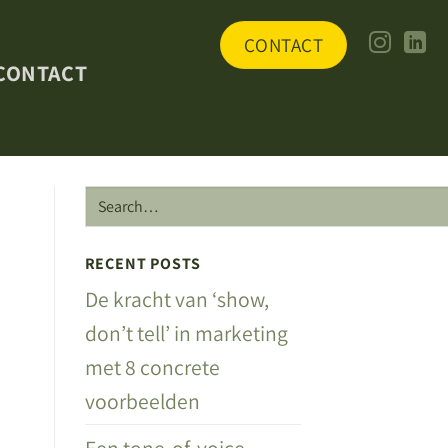
CONTACT
CONTACT
RECENT POSTS
De kracht van ‘show,
don’t tell’ in marketing
met 8 concrete
voorbeelden
Een tone-of-voice