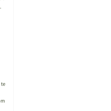
.
 te
 om