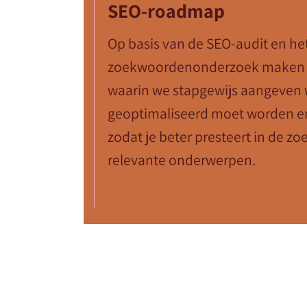
SEO-roadmap
Op basis van de SEO-audit en he
zoekwoordenonderzoek maken
waarin we stapgewijs aangeven 
geoptimaliseerd moet worden e
zodat je beter presteert in de 
relevante onderwerpen.