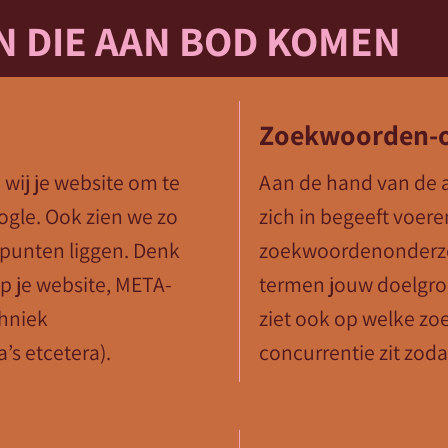
 DIE AAN BOD KOMEN
Zoekwoorden-
wij je website om te
Aan de hand van de a
ogle. Ook zien we zo
zich in begeeft voer
rpunten liggen. Denk
zoekwoordenonderzoe
op je website, META-
termen jouw doelgroep
chniek
ziet ook op welke zo
’s etcetera).
concurrentie zit zoda