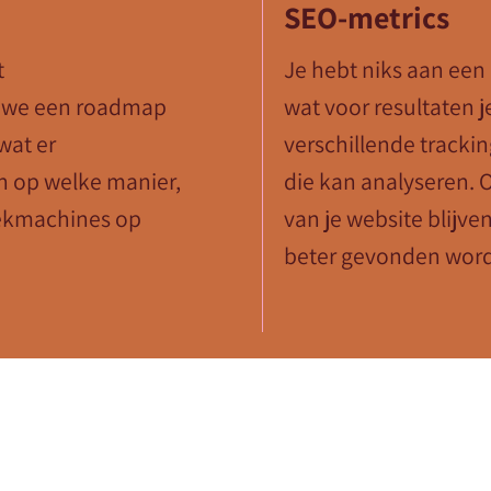
SEO-metrics
t
Je hebt niks aan een
 we een roadmap
wat voor resultaten j
wat er
verschillende tracking
n op welke manier,
die kan analyseren. 
zoekmachines op
van je website blijve
beter gevonden word