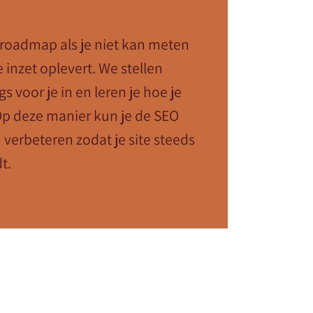
 roadmap als je niet kan meten
e inzet oplevert. We stellen
s voor je in en leren je hoe je
Op deze manier kun je de SEO
n verbeteren zodat je site steeds
t.