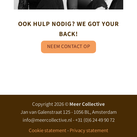
OOK HULP NODIG? WE GOT YOUR
BACK!
NEEM CONTACT OP
Copyright 2026 ©
Meer Collective
Jan van Galenstraat 125 - 1056 BL, Amsterdam
info@meercollective.nl - +31 (0)6 24 49 90 72
Cookie statement
-
Privacy statement