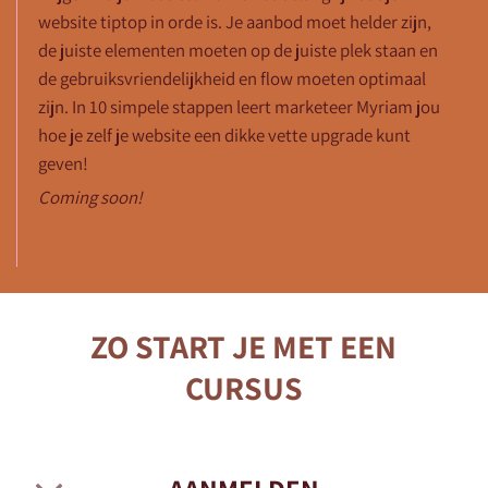
website tiptop in orde is. Je aanbod moet helder zijn,
de juiste elementen moeten op de juiste plek staan en
de gebruiksvriendelijkheid en flow moeten optimaal
zijn. In 10 simpele stappen leert marketeer Myriam jou
hoe je zelf je website een dikke vette upgrade kunt
geven!
Coming soon!
ZO START JE MET EEN
CURSUS