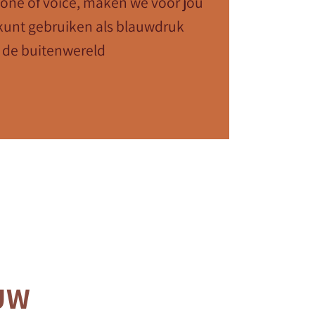
 tone of voice, maken we voor jou
kunt gebruiken als blauwdruk
r de buitenwereld
UW