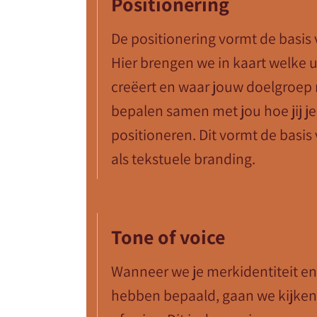
Positionering
De positionering vormt de basis
Hier brengen we in kaart welke u
creëert en waar jouw doelgroep 
bepalen samen met jou hoe jij je
positioneren. Dit vormt de basis 
als tekstuele branding.
Tone of voice
Wanneer we je merkidentiteit en
hebben bepaald, gaan we kijken 