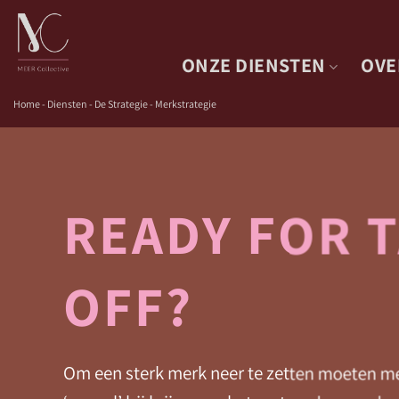
Skip
to
content
ONZE DIENSTEN
OVE
Home
-
Diensten
-
De Strategie - Merkstrategie
READY FOR T
OFF?
Om een sterk merk neer te zetten moeten m