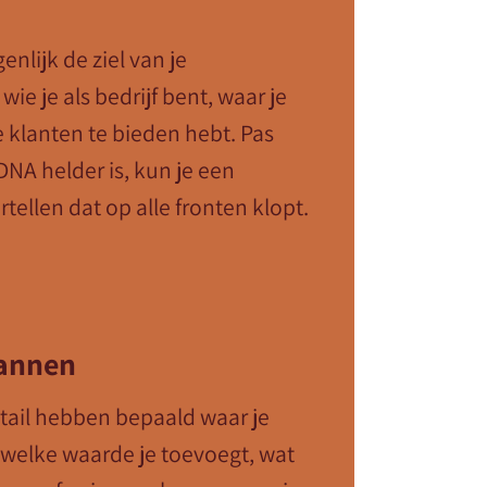
nlijk de ziel van je
 wie je als bedrijf bent, waar je
je klanten te bieden hebt. Pas
A helder is, kun je een
rtellen dat op alle fronten klopt.
lannen
tail hebben bepaald waar je
f, welke waarde je toevoegt, wat