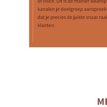
of voice. Dit is de manier waarop 
kanalen je doelgroep aanspreekt
dat je precies de juiste snaar ra
klanten.
M