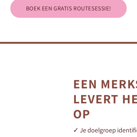
BOEK EEN GRATIS ROUTESESSIE!
EEN MERK
LEVERT H
OP
✓ Je doelgroep identif