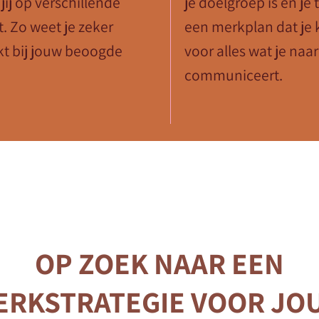
jij op verschillende
je doelgroep is en je
. Zo weet je zeker
een merkplan dat je 
akt bij jouw beoogde
voor alles wat je naa
communiceert.
OP ZOEK NAAR EEN
ERKSTRATEGIE VOOR JO