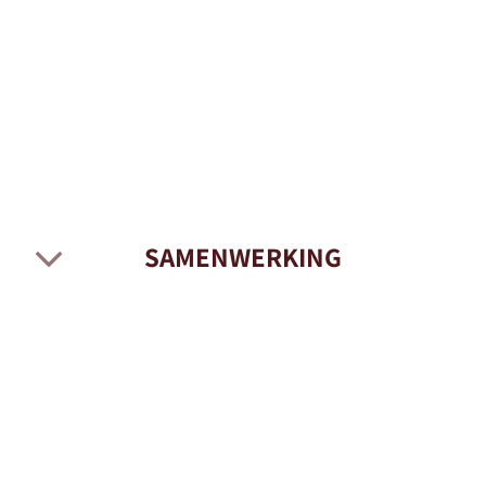
SAMENWERKING