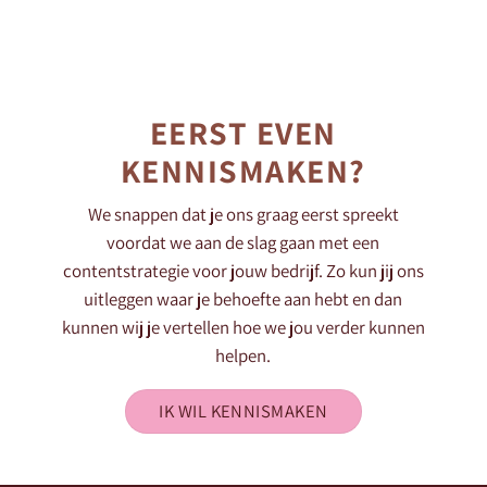
EERST EVEN
KENNISMAKEN?
We snappen dat je ons graag eerst spreekt
voordat we aan de slag gaan met een
contentstrategie voor jouw bedrijf. Zo kun jij ons
uitleggen waar je behoefte aan hebt en dan
kunnen wij je vertellen hoe we jou verder kunnen
helpen.
IK WIL KENNISMAKEN