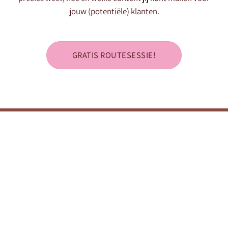
jouw (potentiële) klanten.
GRATIS ROUTESESSIE!