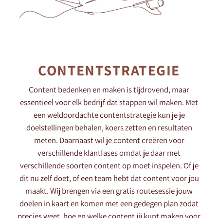
CONTENTSTRATEGIE
Content bedenken en maken is tijdrovend, maar
essentieel voor elk bedrijf dat stappen wil maken. Met
een weldoordachte contentstrategie kun je je
doelstellingen behalen, koers zetten en resultaten
meten. Daarnaast wil je content creëren voor
verschillende klantfases omdat je daar met
verschillende soorten content op moet inspelen. Of je
dit nu zelf doet, of een team hebt dat content voor jou
maakt. Wij brengen via een gratis routesessie jouw
doelen in kaart en komen met een gedegen plan zodat
precies weet, hoe en welke content jij kunt maken voor