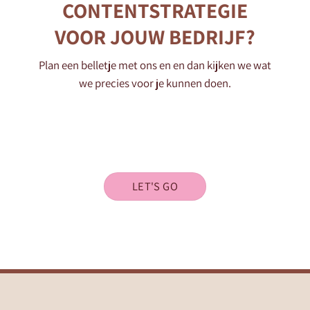
CONTENTSTRATEGIE
VOOR JOUW BEDRIJF?
Plan een belletje met ons en en dan kijken we wat
we precies voor je kunnen doen.
LET'S GO