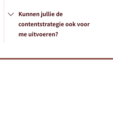
Kunnen jullie de
contentstrategie ook voor
me uitvoeren?