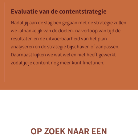
Evaluatie van de contentstrategie
Nadat jij aan de slag ben gegaan met de strategie zullen
we -afhankelijk van de doelen- na verloop van tijd de
resultaten en de uitvoerbaarheid van het plan
analyseren en de strategie bijschaven of aanpassen.
Daarnaast kijken we wat wel en niet heeft gewerkt
zodat je je content nog meer kunt finetunen.
OP ZOEK NAAR EEN