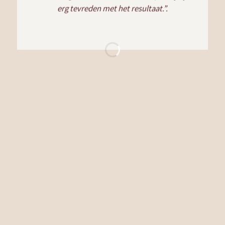
erg tevreden met het resultaat.”.